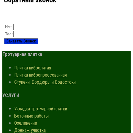
Обратный звонок
Заказать Звонок
Тротуарная плитка
Плитка вибролитая
Плитка вибропрессованная
Ступени, Бордюры и Водостоки
УСЛУГИ
Укладка тротуарной плитки
Бетонные работы
Озеленение
Дренаж участка